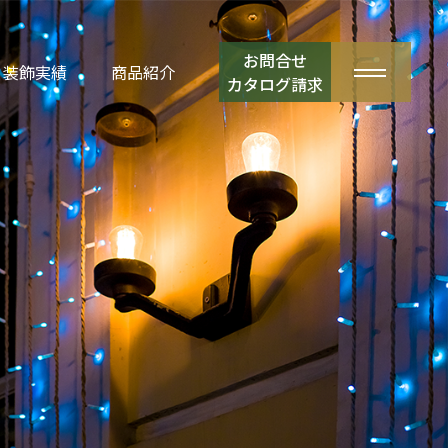
お問合せ
装飾実績
商品紹介
カタログ請求
強み
企画力＆柔軟性
モチーフライト
2
環境への取組み
特注
4