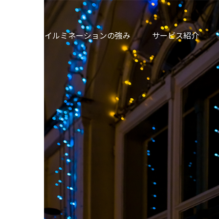
やまとイルミネーションの強み
サービス紹介
やまとイルミネーションの
商品紹介
ADVANTAGE
PRODUCTS
最高品質
スタンダード
01
01
02
0
サポート体制
デコレーションライト
03
03
04
0