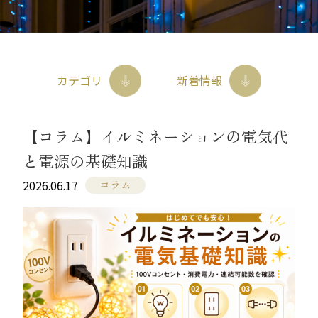
お問合せ
イト
053-586-3370
tel
カタログ請求
やまと興業株式会社 商品部
〒434-0036 静岡県浜松市浜名区横須賀1136
カテゴリ
新着情報
【コラム】イルミネーションの電気代
と電源の基礎知識
コラム
2026.06.17