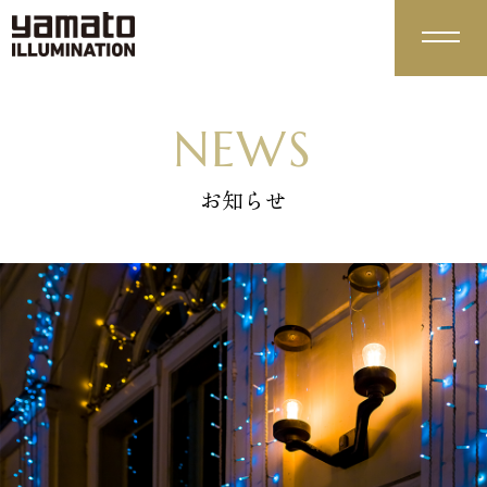
やまとイルミネーションの強み
NEWS
ADVANTAGE
最高品質
企画力＆柔軟性
01
02
お知らせ
サービス紹介
サポート体制
環境への取組み
03
04
SERVICE
装飾実績
WORKS
商品紹介
PRODUCTS
スタンダード
モチーフライト
01
02
デコレーションラ
特注
04
03