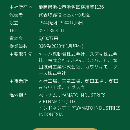
本社所在地
静岡県浜松市浜名区横須賀1136
代表者
代表取締役社長 小杉知弘
設立
1944(昭和19)年1月6日
TEL
053-586-3111
資本金
6,000万円
従業員数
336名(2023年1月現在)
主要取引先
ヤマハ発動機株式会社、スズキ株式会
社、株式会
社SUBARU（スバル）、本
田技研工業株式会社、カ
ワサキモータ
ース株式会社
主事業所
本社工場、天竜工場、都田工場 、都田
みらい工場、
アヴスウェ
海外拠点
ベトナム：YAMATO INDUSTRIES
VIETNAM CO.,LTD
インドネシア：PT.YAMATO INDUSTRIES
INDONESIA