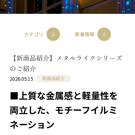
お問合せ
イト
053-586-3370
tel
カタログ請求
やまと興業株式会社 商品部
〒434-0036 静岡県浜松市浜名区横須賀1136
カテゴリ
新着情報
【新商品紹介】メタルライクシリーズ
のご紹介
新商品紹介
2026.05.15
■上質な金属感と軽量性を
両立した、モチーフイルミ
ネーション