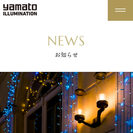
やまとイルミネーションの強み
NEWS
ADVANTAGE
最高品質
企画力＆柔軟性
01
02
お知らせ
サービス紹介
サポート体制
環境への取組み
03
04
SERVICE
装飾実績
WORKS
商品紹介
PRODUCTS
スタンダード
モチーフライト
01
02
デコレーションラ
特注
04
03