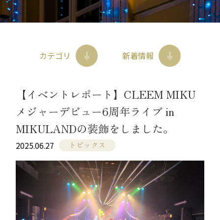
お問合せ
イト
053-586-3370
tel
カタログ請求
やまと興業株式会社 商品部
〒434-0036 静岡県浜松市浜名区横須賀1136
カテゴリ
新着情報
【イベントレポート】CLEEM MIKU
メジャーデビュー6周年ライブ in
MIKULANDの装飾をしました。
トピックス
2025.06.27