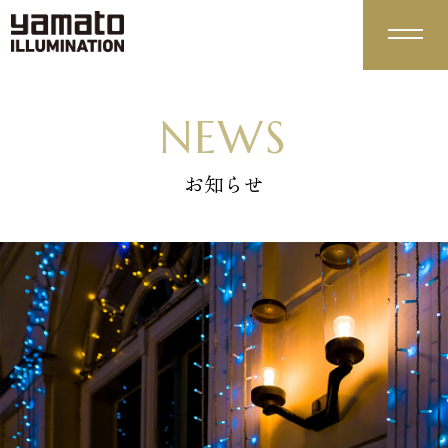
やまとイルミネーションの強み
NEWS
ADVANTAGE
最高品質
企画力＆柔軟性
01
02
お知らせ
サービス紹介
サポート体制
環境への取組み
03
04
SERVICE
装飾実績
WORKS
商品紹介
PRODUCTS
スタンダード
モチーフライト
01
02
デコレーションラ
特注
04
03