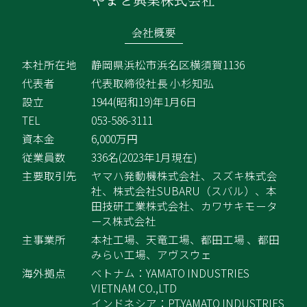
会社概要
本社所在地
静岡県浜松市浜名区横須賀1136
代表者
代表取締役社長 小杉知弘
設立
1944(昭和19)年1月6日
TEL
053-586-3111
資本金
6,000万円
従業員数
336名(2023年1月現在)
主要取引先
ヤマハ発動機株式会社、スズキ株式会
社、株式会
社SUBARU（スバル）、本
田技研工業株式会社、カ
ワサキモータ
ース株式会社
主事業所
本社工場、天竜工場、都田工場 、都田
みらい工場、
アヴスウェ
海外拠点
ベトナム：YAMATO INDUSTRIES
VIETNAM CO.,LTD
インドネシア：PT.YAMATO INDUSTRIES